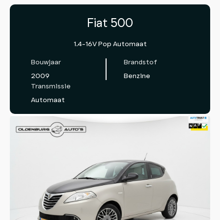
Fiat 500
1.4-16V Pop Automaat
Bouwjaar
Brandstof
2009
Benzine
Transmissie
Automaat