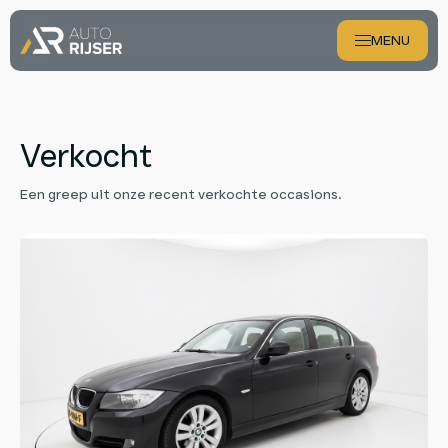
MENU
Aanbod
Verkocht
Diensten
Een greep uit onze recent verkochte occasions.
Over ons
Verkocht