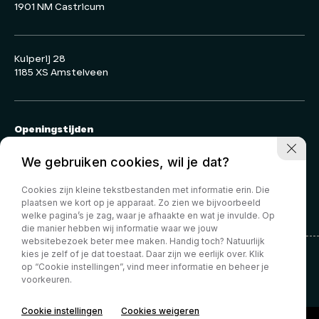
1901 NM Castricum
Kuiperij 28
1185 XS Amstelveen
Openingstijden
Ma-za
09:00-17:00
We gebruiken cookies, wil je dat?
Zo:
Gesloten
Cookies zijn kleine tekstbestanden met informatie erin. Die
Buiten openingstijden
plaatsen we kort op je apparaat. Zo zien we bijvoorbeeld
op afspraak geopend
welke pagina’s je zag, waar je afhaakte en wat je invulde. Op
die manier hebben wij informatie waar we jouw
websitebezoek beter mee maken. Handig toch? Natuurlijk
kies je zelf of je dat toestaat. Daar zijn we eerlijk over. Klik
op “Cookie instellingen”, vind meer informatie en beheer je
Privacy Policy
voorkeuren.
Cookie instellingen
Cookies weigeren