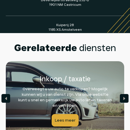
1901 NM Castricum
Kuiperij 28
1185 XS Amstelveen
Gerelateerde
diensten
Inkoop / taxatie
Overweegt u uw auto te verkopen? Mogelijk
kunnen wij u van dienst zijn. Via onze website
kunt u snel en gemakkelijk uw auto laten taxeren
en verkopen.
Lees meer