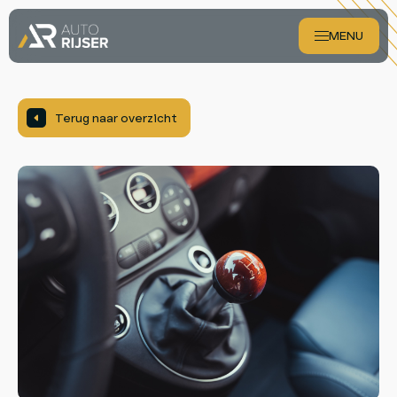
MENU
Aanbod
.
Terug naar overzicht
Diensten
Over ons
Verkocht