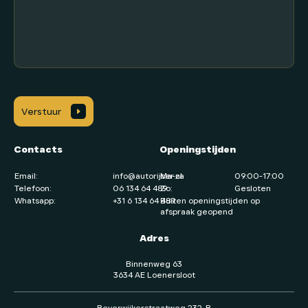
Verstuur
.
Contacts
Openingstijden
Email:
info@autorijser.nl
Ma-za
09:00-17:00
Telefoon:
06 134 64 489
Zo:
Gesloten
Whatsapp:
+31 6 134 64 489
Buiten openingstijden op
afspraak geopend
Adres
Binnenweg 63
3634 AE Loenersloot
Beverwijkerstraatweg 232-B