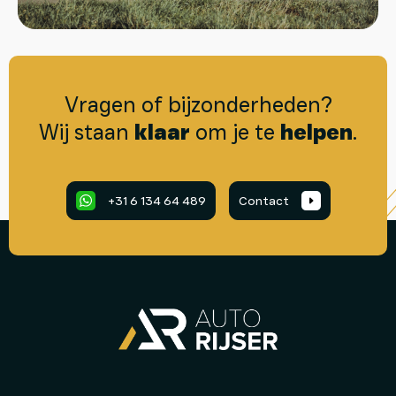
Vragen of bijzonderheden?
Wij staan
klaar
om je te
helpen
.
.
+31 6 134 64 489
Contact
.